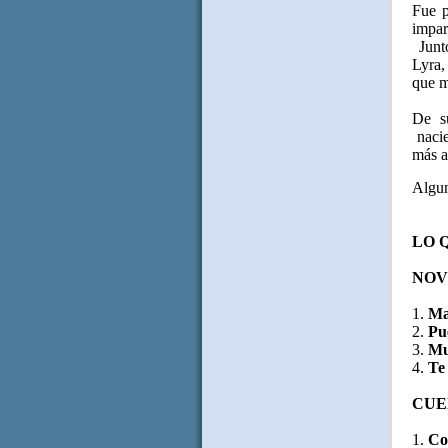
Fue 
impart
Junt
Lyra,
que m
De s
nacie
más a
Algun
LO 
NOV
1.
Ma
2.
Pu
3.
Mu
4.
Te
CUE
1.
Co