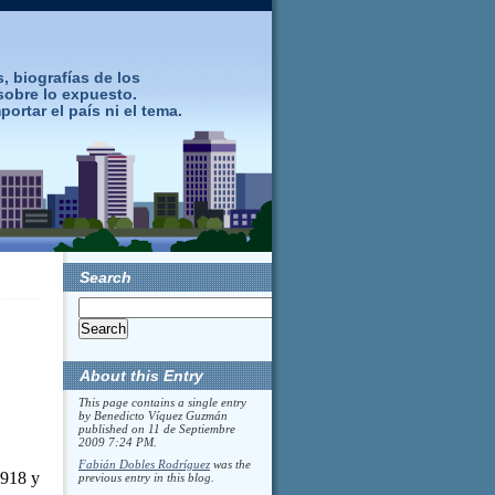
s, biografías de los
sobre lo expuesto.
rtar el país ni el tema.
Search
About this Entry
This page contains a single entry
by Benedicto Víquez Guzmán
published on
11 de Septiembre
2009 7:24 PM
.
Fabián Dobles Rodríguez
was the
1918 y
previous entry in this blog.