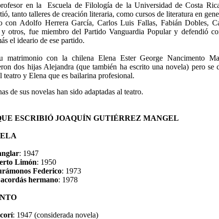
profesor en
la
Escuela
de Filología de
la Universidad
de Costa Rica
ió, tanto talleres de creación literaria, como cursos de literatura en gene
o con Adolfo Herrera García, Carlos Luis Fallas, Fabián Dobles, 
 y otros, fue miembro del Partido Vanguardia Popular y defendió c
ás el ideario de ese partido.
u matrimonio con la chilena Elena Ester George Nancimento Ma
ron dos hijas Alejandra (que también ha escrito una novela) pero se 
l teatro y Elena que es bailarina profesional.
as de sus novelas han sido adaptadas al teatro.
QUE ESCRIBIÓ JOAQUÍN GUTIÉRREZ MANGEL
ELA
nglar
: 1947
erto Limón
: 1950
rámonos Federico
: 1973
 acordás hermano
: 1978
NTO
corí
: 1947 (considerada novela)