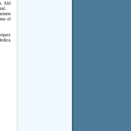
. Ahí
ral.
Carmen
omo el
rquez
dedica