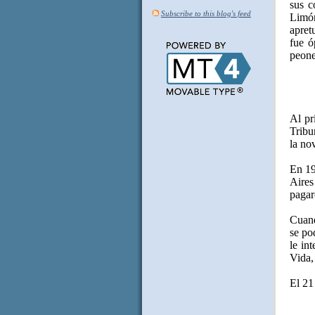
sus c
Subscribe to this blog's feed
Limó
apret
fue ó
peone
Al pr
Tribu
la no
En 19
Aires
pagar
Cuand
se po
le in
Vida
El 21