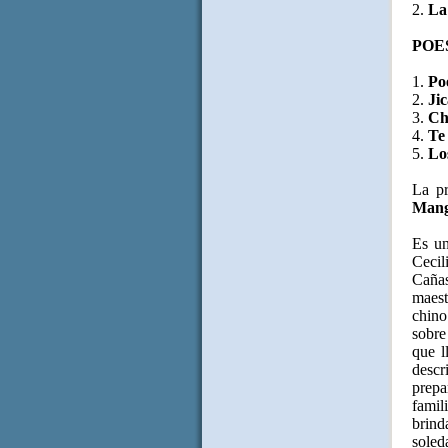
2.
La
POE
1.
Po
2.
Jic
3.
Ch
4.
Te
5.
Lo
La pr
Mang
Es un
Cecil
Cañas
maest
chino
sobre
que l
descr
prepa
famil
brind
sole