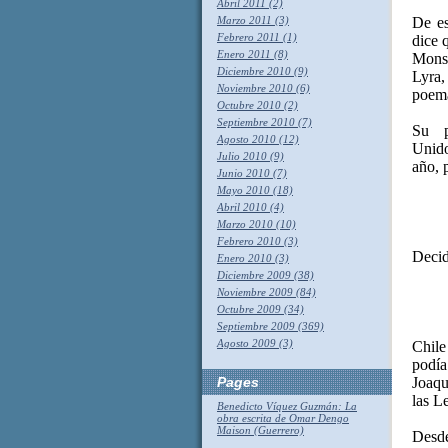
Abril 2011 (2)
De es
Marzo 2011 (3)
Febrero 2011 (1)
dice 
Enero 2011 (8)
Monse
Diciembre 2010 (9)
Lyra
Noviembre 2010 (6)
poema
Octubre 2010 (2)
Septiembre 2010 (7)
Su
Agosto 2010 (12)
Unido
Julio 2010 (9)
año, 
Junio 2010 (7)
Mayo 2010 (18)
Abril 2010 (4)
Marzo 2010 (10)
Febrero 2010 (3)
Decid
Enero 2010 (3)
Diciembre 2009 (38)
Noviembre 2009 (84)
Octubre 2009 (34)
Septiembre 2009 (369)
Agosto 2009 (3)
Chile
podía
Joaqu
Pages
las L
Benedicto Víquez Guzmán: La
obra escrita de Omar Dengo
Maison (Guerrero)
Desde