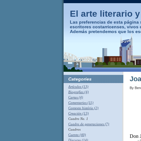
El arte literario 
Las preferencias de esta página s
escritores costarricenses, vivos
Además pretendemos que los escri
Joa
Categories
Artículos (13)
By
Ben
Biografías (4)
Cartas (4)
Comentarios (11)
Contexto histório (2)
Creación (13)
Cuadro No. 1
Cuadro de generaciones (7)
Cuadros
Cuento (40)
Don J
Discurso (14)