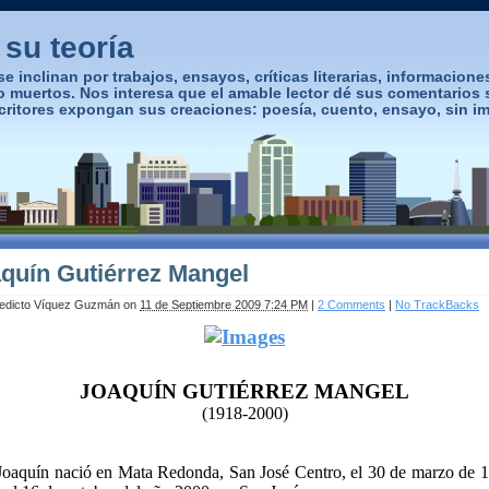
y su teoría
e inclinan por trabajos, ensayos, críticas literarias, informacione
 o muertos. Nos interesa que el amable lector dé sus comentarios 
tores expongan sus creaciones: poesía, cuento, ensayo, sin impo
quín Gutiérrez Mangel
edicto Víquez Guzmán
on
11 de Septiembre 2009 7:24 PM
|
2 Comments
|
No TrackBacks
JOAQUÍN GUTIÉRREZ MANGEL
(1918-2000)
oaquín nació en Mata Redonda, San José Centro, el 30 de marzo de 