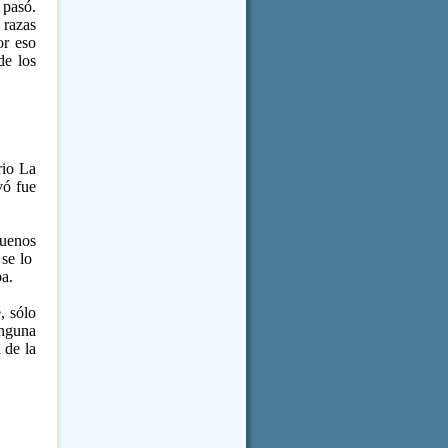
 pasó.
razas
or eso
de los
rio
La
vó fue
Buenos
se lo
pa.
, sólo
inguna
d
de
la