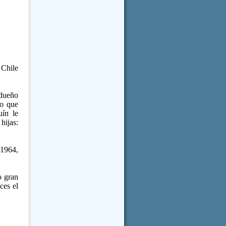
 Chile
 dueño
to
que
ín le
hijas:
 1964,
o gran
ces el