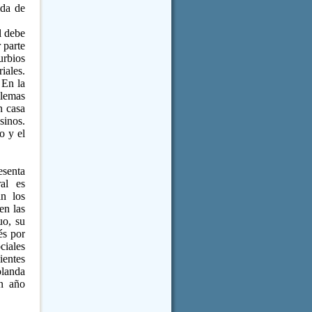
ida de
l debe
 parte
urbios
iales.
 En la
blemas
n casa
sinos.
o y el
esenta
al
es
an los
en las
uo, su
és por
ciales
ientes
olanda
un año