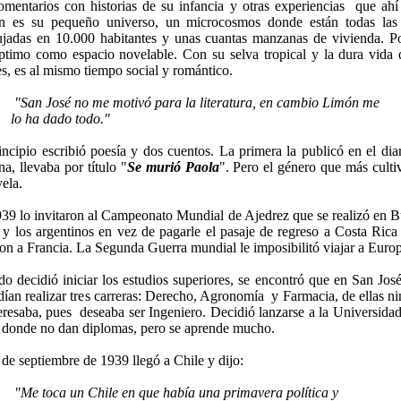
omentarios con historias de su infancia y otras experiencias
que ahí
n es su pequeño universo, un microcosmos donde están todas las 
ujadas en 10.000 habitantes y unas cuantas manzanas de vivienda. P
ptimo como espacio novelable. Con su selva tropical y la dura vida 
s, es al mismo tiempo social y romántico.
"San José no me motivó para la literatura, en cambio Limón me
lo ha dado todo."
incipio escribió poesía y dos cuentos. La primera la publicó en el dia
na
, llevaba por título "
Se murió Paola
". Pero el género que más culti
vela.
39 lo invitaron al Campeonato Mundial de Ajedrez que se realizó en 
 y los argentinos en vez de pagarle el pasaje de regreso a Costa Rica 
on a Francia.
La Segunda Guerra
mundial le imposibilitó viajar a Euro
o decidió iniciar los estudios superiores, se encontró que en San José
dían realizar tres carreras: Derecho, Agronomía
y Farmacia, de ellas n
teresaba, pues
deseaba ser Ingeniero. Decidió lanzarse a
la Universida
, donde no dan diplomas, pero se aprende mucho.
 de septiembre de 1939 llegó a Chile y dijo:
"Me toca un Chile en que había una primavera política y