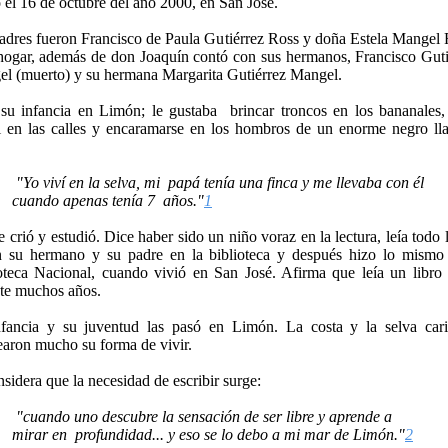
 el 16 de octubre del año 2000, en San José.
adres fueron Francisco de Paula Gutiérrez Ross y doña Estela Mangel 
hogar, además de don Joaquín contó con sus hermanos, Francisco Guti
l (muerto) y su hermana Margarita Gutiérrez Mangel.
su infancia en Limón; le gustaba
brincar troncos en los bananales,
l en las calles y encaramarse en los hombros de un enorme negro l
"Yo viví en la selva, mi
papá tenía una finca y me llevaba con él
cuando apenas tenía 7
años."
1
se crió y estudió. Dice haber sido un niño voraz en la lectura, leía todo 
n su hermano y su padre en la biblioteca y después hizo lo mism
oteca Nacional
, cuando vivió en San José. Afirma que leía un libro 
te muchos años.
fancia y su juventud las pasó en Limón. La costa y la selva car
aron mucho su forma de vivir.
nsidera que la necesidad de escribir surge:
"cuando uno descubre la sensación de ser libre y aprende a
mirar en
profundidad... y eso se lo debo a mi mar de Limón."
2