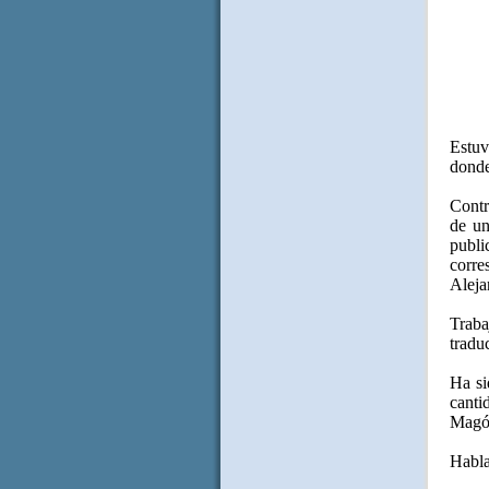
Estuv
donde
Contr
de un
publ
corre
Aleja
Traba
tradu
Ha si
canti
Magón
Habla