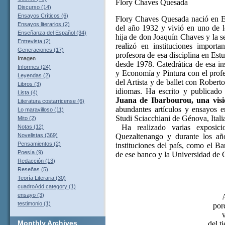
Flory Chaves Quesada
Discurso (14)
Ensayos Críticos (6)
Flory Chaves Quesada nació en E
Ensayos literarios (2)
del año 1932 y vivió en uno de lo
Enseñanza del Español (34)
hija de don Joaquín Chaves y la s
Entrevista (2)
realizó en instituciones importa
Generaciones (17)
profesora de esa disciplina en Es
Imagen
desde 1978. Catedrática de esa in
Informes (24)
y Economía y Pintura con el prof
Leyendas (2)
del Artista y de ballet con Rober
Libros (3)
idiomas. Ha escrito y publicado v
Lista (4)
Juana de Ibarbourou, una visió
Literatura costarricense (6)
abundantes artículos y ensayos en
Lo maravilloso (11)
Studi Sciacchiani de Génova, Itali
Mito (2)
Ha realizado varias exposicio
Notas (12)
Quezaltenango y durante los añ
Novelistas (369)
Pensamientos (2)
instituciones del país, como el B
Poesía (9)
de ese banco y la Universidad de 
Redacción (13)
Reseñas (5)
Teoría Literaria (30)
cuadroAdd category (1)
ensayo (3)
testimonio (1)
por
v
Monthly
Archives
del t