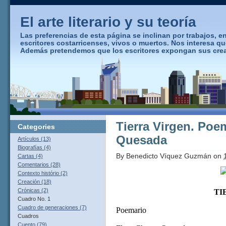
El arte literario y su teoría
Las preferencias de esta página se inclinan por trabajos, ens
escritores costarricenses, vivos o muertos. Nos interesa q
Además pretendemos que los escritores expongan sus creaci
Tierra Virgen. Poe
Categories
Quesada
Artículos (13)
Biografías (4)
By
Benedicto Víquez Guzmán
on
Cartas (4)
Comentarios (28)
Contexto histório (2)
Creación (18)
Crónicas (2)
TI
Cuadro No. 1
Cuadro de generaciones (7)
Poemario
Cuadros
Cuento (79)