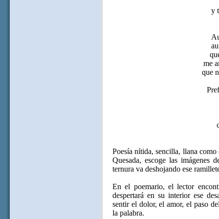
y 
Au
au
qu
me a
que n
Pref
Poesía nítida, sencilla, llana como
Quesada, escoge las imágenes de
ternura va deshojando ese ramillete
En el poemario, el lector encont
despertará en su interior ese des
sentir el dolor, el amor, el paso 
la palabra.