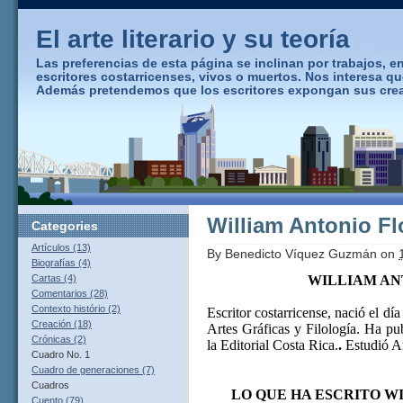
El arte literario y su teoría
Las preferencias de esta página se inclinan por trabajos, ens
escritores costarricenses, vivos o muertos. Nos interesa q
Además pretendemos que los escritores expongan sus creaci
William Antonio Fl
Categories
Artículos (13)
By
Benedicto Víquez Guzmán
on
Biografías (4)
WILLIAM AN
Cartas (4)
Comentarios (28)
Contexto histório (2)
Escritor costarricense, nació el d
Creación (18)
Artes Gráficas y Filología. Ha p
Crónicas (2)
la Editorial Costa Rica.
.
Estudió Ar
Cuadro No. 1
Cuadro de generaciones (7)
Cuadros
LO QUE HA ESCRITO W
Cuento (79)