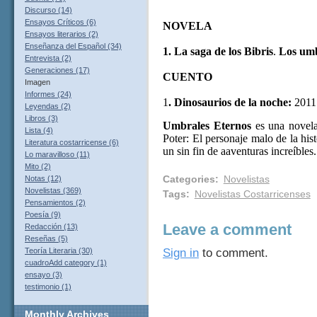
Discurso (14)
Ensayos Críticos (6)
NOVELA
Ensayos literarios (2)
Enseñanza del Español (34)
1. La saga de los Bibris
.
Los umb
Entrevista (2)
Generaciones (17)
CUENTO
Imagen
Informes (24)
1
. Dinosaurios de la noche:
2011
Leyendas (2)
Libros (3)
Umbrales Eternos
es una novela
Lista (4)
Poter: El personaje malo de la his
Literatura costarricense (6)
un sin fin de aaventuras increíbles.
Lo maravilloso (11)
Mito (2)
Categories
:
Novelistas
Notas (12)
Novelistas (369)
Tags
:
Novelistas Costarricenses
Pensamientos (2)
Poesía (9)
Leave a comment
Redacción (13)
Reseñas (5)
Teoría Literaria (30)
Sign in
to comment.
cuadroAdd category (1)
ensayo (3)
testimonio (1)
Monthly
Archives