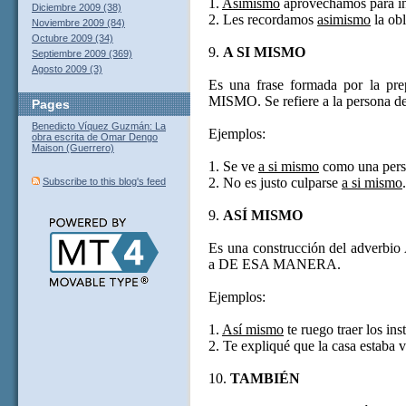
1.
Asimismo
aprovechamos para in
Diciembre 2009 (38)
2. Les recordamos
asimismo
la obl
Noviembre 2009 (84)
Octubre 2009 (34)
9.
A SI MISMO
Septiembre 2009 (369)
Agosto 2009 (3)
Es una frase formada por la pre
MISMO. Se refiere a la persona de
Pages
Benedicto Víquez Guzmán: La
Ejemplos:
obra escrita de Omar Dengo
Maison (Guerrero)
1. Se ve
a si mismo
como una perso
2. No es justo culparse
a si mismo
.
Subscribe to this blog's feed
9.
ASÍ MISMO
Es una construcción del adverbio
a DE ESA MANERA.
Ejemplos:
1.
Así mismo
te ruego traer los in
2. Te expliqué que la casa estaba 
10.
TAMBIÉN