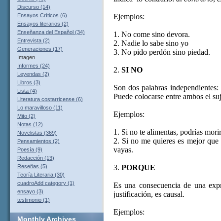
Discurso (14)
Ejemplos:
Ensayos Críticos (6)
Ensayos literarios (2)
Enseñanza del Español (34)
1. No come sino devora.
Entrevista (2)
2. Nadie lo sabe sino yo
Generaciones (17)
3. No pido perdón sino piedad.
Imagen
Informes (24)
2.
SI NO
Leyendas (2)
Libros (3)
Son dos palabras independientes:
Lista (4)
Puede colocarse entre ambos el suj
Literatura costarricense (6)
Lo maravilloso (11)
Ejemplos:
Mito (2)
Notas (12)
1. Si no te alimentas, podrías mori
Novelistas (369)
2. Si no me quieres es mejor que 
Pensamientos (2)
vayas.
Poesía (9)
Redacción (13)
3.
PORQUE
Reseñas (5)
Teoría Literaria (30)
cuadroAdd category (1)
Es una consecuencia de una expre
ensayo (3)
justificación, es causal.
testimonio (1)
Ejemplos:
Monthly
Archives