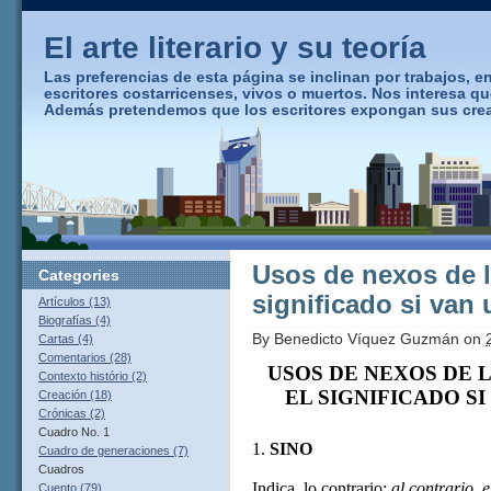
El arte literario y su teoría
Las preferencias de esta página se inclinan por trabajos, ens
escritores costarricenses, vivos o muertos. Nos interesa q
Además pretendemos que los escritores expongan sus creaci
Usos de nexos de l
Categories
significado si van
Artículos (13)
Biografías (4)
By
Benedicto Víquez Guzmán
on
Cartas (4)
Comentarios (28)
USOS DE NEXOS DE 
Contexto histório (2)
EL SIGNIFICADO S
Creación (18)
Crónicas (2)
Cuadro No. 1
1.
SINO
Cuadro de generaciones (7)
Cuadros
Indica
lo contrario:
al contrario
,
e
Cuento (79)