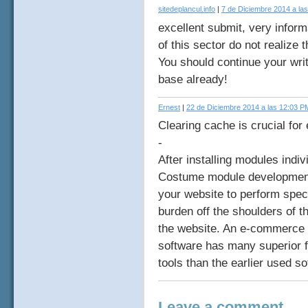
sitedeplancul.info
|
7 de Diciembre 2014 a la
excellent submit, very inform
of this sector do not realize t
You should continue your writ
base already!
Ernest
|
22 de Diciembre 2014 a las 12:03 P
Clearing cache is crucial for
-
After installing modules indi
Costume module development 
your website to perform speci
burden off the shoulders of t
the website. An e-commerce s
software has many superior 
tools than the earlier used so
Leave a comment