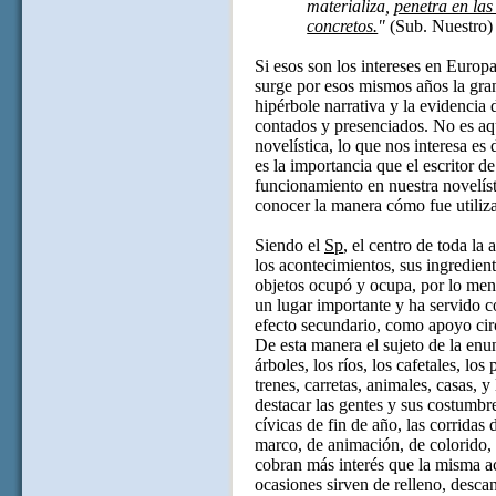
materializa,
penetra en las
concretos.
"
(Sub. Nuestro)
Si esos son los intereses en Europ
surge por esos mismos años la gran 
hipérbole narrativa y la evidencia 
contados y presenciados. No es aq
novelística, lo que nos interesa es 
es la importancia que el escritor d
funcionamiento en nuestra novelíst
conocer la manera cómo fue utiliz
Siendo el
Sp
, el centro de toda la 
los acontecimientos, sus ingredien
objetos ocupó y ocupa, por lo men
un lugar importante y ha servido 
efecto secundario, como apoyo cir
De esta manera el sujeto de la en
árboles, los ríos, los cafetales, los
trenes, carretas, animales, casas, y
destacar las gentes y sus costumbres
cívicas de fin de año, las corridas 
marco, de animación, de colorido, d
cobran más interés que la misma a
ocasiones sirven de relleno, desca