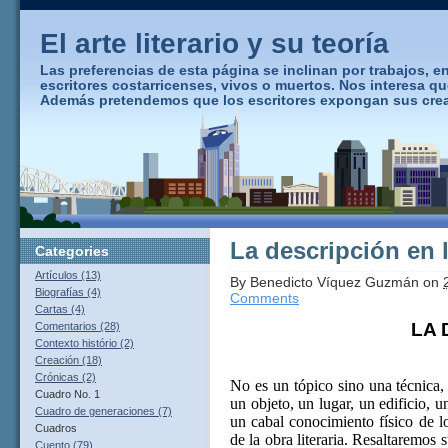
El arte literario y su teoría
Las preferencias de esta página se inclinan por trabajos, ens
escritores costarricenses, vivos o muertos. Nos interesa q
Además pretendemos que los escritores expongan sus creaci
La descripción en 
Categories
Artículos (13)
By
Benedicto Víquez Guzmán
on
Biografías (4)
Comments
Cartas (4)
LA 
Comentarios (28)
Contexto histório (2)
Creación (18)
Crónicas (2)
No es un tópico sino una técnica,
Cuadro No. 1
un objeto, un lugar, un edificio, un
Cuadro de generaciones (7)
un cabal conocimiento físico de lo
Cuadros
de la obra literaria. Resaltaremos 
Cuento (79)