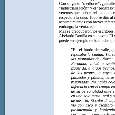
Con su gusto "mediocre", ¿canalle
"industrialización" y el "progreso"
veremos que todo el relato adolece
respecto a la casa. Todo se dijo al 
acontecimientos con breves referenc
embargo, la venta, etc.
Más se preocuparon los escritores n
Abelardo Bonilla en su novela El 
puede ser ejemplo de lo mucho que
"En el fondo del valle
, q
reposaba la ciudad. Parec
las montañas del Norte: 
Fernando volvió a senti
izquierda, a largos trecho
de los peones, a cuyas t
panzudos y pálidos; caras
resignadas. No había col
diferencia con el campo eu
de su personalidad ante e
en una sola masa, real y 
de miseria. El color de aq
vio con asco y asombro a
pavimentada y bordeada
pesimista. Lo mismo de si