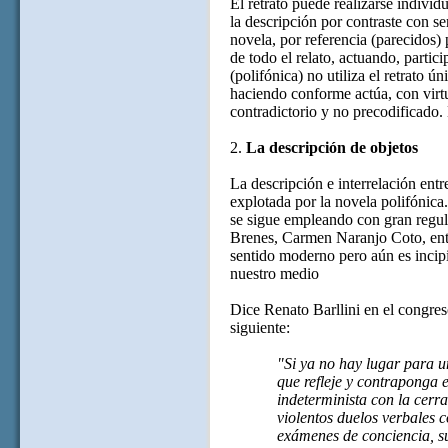
El retrato puede realizarse individ
la descripción por contraste con s
novela, por referencia (parecidos)
de todo el relato, actuando, parti
(polifónica) no utiliza el retrato ú
haciendo conforme actúa, con virtu
contradictorio y no precodificado.
2.
La descripción de objetos
La descripción e interrelación entr
explotada por la novela polifónica
se sigue empleando con gran regu
Brenes, Carmen Naranjo Coto, entr
sentido moderno pero aún es incipi
nuestro medio
Dice Renato Barllini en el congreso
siguiente:
"Si ya no hay lugar para u
que refleje y contraponga 
indeterminista con la cerr
violentos duelos verbales c
exámenes de conciencia, s