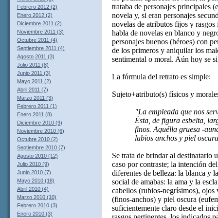
trataba de personajes principales (e
Febrero 2012 (2)
novela y, si eran personajes secun
Enero 2012 (2)
novelas de atributos fijos y rasgo
Diciembre 2011 (2)
habla de novelas en blanco y negro
Noviembre 2011 (3)
Octubre 2011 (4)
personajes buenos (héroes) con pers
Septiembre 2011 (4)
de los primeros y aniquilar los ma
Agosto 2011 (3)
sentimental o moral. Aún hoy se si
Julio 2011 (8)
Junio 2011 (3)
La fórmula del retrato es simple:
Mayo 2011 (2)
Abril 2011 (7)
Sujeto+atributo(s) físicos y morale
Marzo 2011 (3)
Febrero 2011 (1)
"La empleada que nos serv
Enero 2011 (8)
Ésta, de figura esbelta, la
Diciembre 2010 (9)
finos. Aquélla gruesa -aun
Noviembre 2010 (6)
labios anchos y piel oscura
Octubre 2010 (2)
Septiembre 2010 (7)
Se trata de brindar al destinatario
Agosto 2010 (12)
caso por contraste; la intención de
Julio 2010 (9)
diferentes de belleza: la blanca y l
Junio 2010 (7)
social de amabas: la ama y la esclav
Mayo 2010 (18)
Abril 2010 (4)
cabellos (rubios-negrísimos), ojos v
Marzo 2010 (10)
(finos-anchos) y piel oscura (eufe
Febrero 2010 (3)
suficientemente claro desde el inic
Enero 2010 (3)
rasgos pertinentes, los indicados pa