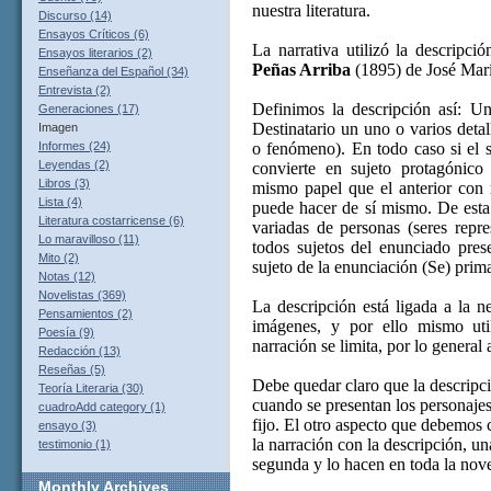
nuestra literatura.
Discurso (14)
Ensayos Críticos (6)
La narrativa utilizó la descripc
Ensayos literarios (2)
Peñas Arriba
(1895) de José María
Enseñanza del Español (34)
Entrevista (2)
Definimos la descripción así: Un
Generaciones (17)
Destinatario un uno o varios detal
Imagen
o fenómeno). En todo caso si el s
Informes (24)
Leyendas (2)
convierte en sujeto protagónic
Libros (3)
mismo papel que el anterior con r
Lista (4)
puede hacer de sí mismo. De esta
Literatura costarricense (6)
variadas de personas (seres repre
Lo maravilloso (11)
todos sujetos del enunciado pr
Mito (2)
sujeto de la enunciación (Se) prima
Notas (12)
Novelistas (369)
La descripción está ligada a la n
Pensamientos (2)
imágenes, y por ello mismo util
Poesía (9)
narración se limita, por lo general 
Redacción (13)
Reseñas (5)
Debe quedar claro que la descripci
Teoría Literaria (30)
cuando se presentan los personajes,
cuadroAdd category (1)
fijo. El otro aspecto que debemos 
ensayo (3)
la narración con la descripción, un
testimonio (1)
segunda y lo hacen en toda la nove
Monthly
Archives