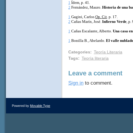
1
Ídem, p. 41.
2
Fernández, Mauro.
Historia de una b
1
Gagini, Carlos
Op. Cit
. p. 17.
2
Cañas Marín, José.
Infierno Verde
, p.
1
Cañas Escalante, Alberto.
Una casa en
1
Bonilla B., Abelardo.
El valle nublad
Categories
:
Teoría Literaria
Tags
:
Teoría literaria
Leave a comment
Sign in
to comment.
Powered by
Movable Type