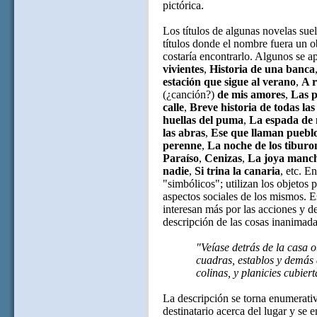
pictórica.
Los títulos de algunas novelas sue
títulos donde el nombre fuera un o
costaría encontrarlo. Algunos se 
vivientes
,
Historia de una banca
estación que sigue al verano
,
A r
(¿canción?)
de mis amores
,
Las p
calle
,
Breve historia de todas las
huellas del puma
,
La espada de
las abras
,
Ese que llaman puebl
perenne
,
La noche de los tiburo
Paraíso
,
Cenizas
,
La joya manc
nadie
,
Si trina la canaria
, etc. E
"simbólicos"; utilizan los objetos 
aspectos sociales de los mismos. Es
interesan más por las acciones y d
descripción de las cosas inanimada
"Veíase detrás de la casa 
cuadras, establos y demás 
colinas, y planicies cubier
La descripción se torna enumerativa
destinatario acerca del lugar y se