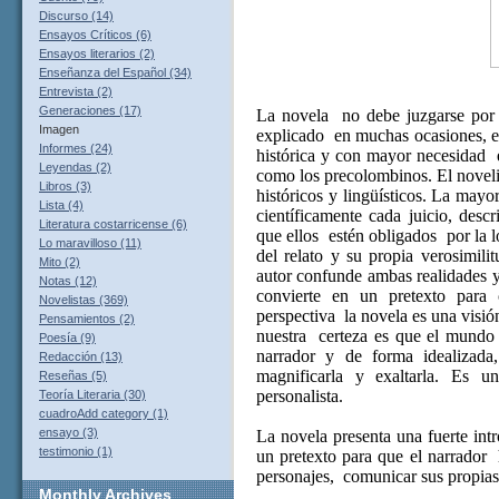
Discurso (14)
Ensayos Críticos (6)
Ensayos literarios (2)
Enseñanza del Español (34)
Entrevista (2)
Generaciones (17)
La novela
no debe juzgarse por 
Imagen
explicado
en muchas ocasiones, ent
Informes (24)
histórica y con mayor necesidad
Leyendas (2)
como los precolombinos. El noveli
Libros (3)
históricos y lingüísticos. La mayo
Lista (4)
científicamente cada juicio, desc
Literatura costarricense (6)
que ellos
estén obligados
por la 
Lo maravilloso (11)
del relato y su propia verosimili
Mito (2)
autor confunde ambas realidades y
Notas (12)
convierte en un pretexto para 
Novelistas (369)
perspectiva
la novela es una visió
Pensamientos (2)
nuestra
certeza es que el mundo 
Poesía (9)
narrador y de forma idealizada
Redacción (13)
magnificarla y exaltarla. Es un
Reseñas (5)
personalista.
Teoría Literaria (30)
cuadroAdd category (1)
ensayo (3)
La novela presenta una fuerte int
testimonio (1)
un pretexto para que el narrador
personajes,
comunicar sus propias
Monthly
Archives