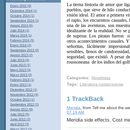
La tierna historia de amor que lig
Enero 2015 (8)
pueblos, que sirve de hilo conduct
Diciembre 2014 (1)
visión ideal. El amor a primera vi
Octubre 2014 (1)
el rapto, los encuentros casuales, 
Septiembre 2014 (1)
una de las aventuras, son muestr
Agosto 2014 (6)
idealizante de la realidad. No se p
Julio 2014 (1)
de superar. Los piratas fueron
r
Marzo 2014 (1)
Febrero 2014 (5)
otros acontecimientos casuales. Y
Enero 2014 (2)
señoritas, fácilmente impresion
Septiembre 2013 (2)
sensibles, llenos de candorosidad
Agosto 2013 (2)
seguridad, que existió. A pesar de
Julio 2013 (4)
roussoneana
de los indios del gol
Junio 2013 (1)
Mayo 2013 (3)
Marzo 2013 (2)
Categories
:
Novelistas
Febrero 2013 (1)
Tags
:
Literatura costarricense
Enero 2013 (1)
Diciembre 2012 (1)
Noviembre 2012 (4)
1 TrackBack
Octubre 2012 (1)
Septiembre 2012 (1)
Meridia.
from Tell me about the wei
Agosto 2012 (8)
07:19 AM
Julio 2012 (5)
Meridia side effects. Cost me
Junio 2012 (2)
Abril 2012 (2)
Marzo 2012 (2)