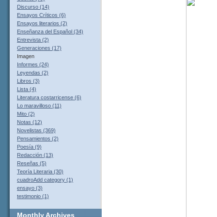
Discurso (14)
Ensayos Críticos (6)
Ensayos literarios (2)
Enseñanza del Español (34)
Entrevista (2)
Generaciones (17)
Imagen
Informes (24)
Leyendas (2)
Libros (3)
Lista (4)
Literatura costarricense (6)
Lo maravilloso (11)
Mito (2)
Notas (12)
Novelistas (369)
Pensamientos (2)
Poesía (9)
Redacción (13)
Reseñas (5)
Teoría Literaria (30)
cuadroAdd category (1)
ensayo (3)
testimonio (1)
Monthly
Archives