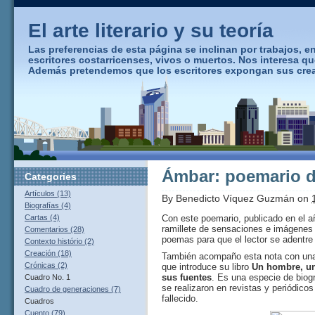
El arte literario y su teoría
Las preferencias de esta página se inclinan por trabajos, ens
escritores costarricenses, vivos o muertos. Nos interesa q
Además pretendemos que los escritores expongan sus creaci
Ámbar: poemario d
Categories
Artículos (13)
By
Benedicto Víquez Guzmán
on
Biografías (4)
Con este poemario, publicado en el 
Cartas (4)
ramillete de sensaciones e imágenes 
Comentarios (28)
poemas para que el lector se adentre
Contexto histório (2)
Creación (18)
También acompaño esta nota con una 
Crónicas (2)
que introduce su libro
Un hombre, un
sus fuentes
. Es una especie de biogr
Cuadro No. 1
se realizaron en revistas y periódico
Cuadro de generaciones (7)
fallecido.
Cuadros
Cuento (79)