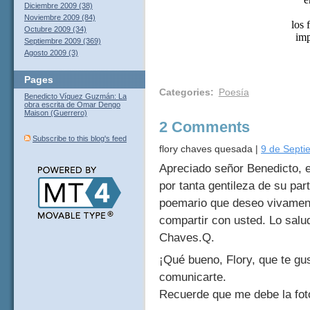
Diciembre 2009 (38)
Noviembre 2009 (84)
los 
Octubre 2009 (34)
imp
Septiembre 2009 (369)
Agosto 2009 (3)
Pages
Categories
:
Poesía
Benedicto Víquez Guzmán: La
obra escrita de Omar Dengo
Maison (Guerrero)
2 Comments
Subscribe to this blog's feed
flory chaves quesada
|
9 de Septi
Apreciado señor Benedicto, 
por tanta gentileza de su pa
poemario que deseo vivamen
compartir con usted. Lo salu
Chaves.Q.
¡Qué bueno, Flory, que te gus
comunicarte.
Recuerde que me debe la fot