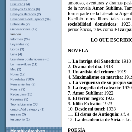
amoroso, aventuras y dramas pasi
Discurso (14)
de la novela
Amor Sublime
. Tam
Ensayos Críticos (6)
forma parte de
la Literatura
Argent
Ensayos literarios (2)
Escribió otros libros tales co
Enseñanza del Español (34)
sociabilidad domésticas
: 192
Entrevista (2)
periodísticos, tales como
El zarpa
Generaciones (17)
Imagen
LO QUE ESCRIBI
Informes (24)
Leyendas (2)
Libros (3)
NOVELA
Lista (4)
Literatura costarricense (6)
1.
La intriga del Sanedrín
: 1918
Lo maravilloso (11)
2.
Drama del día
: 1918
Mito (2)
3.
Un artista del crimen
: 1919
Notas (12)
4.
Maximalismo en marcha
: 191
Novelistas (383)
5.
La vergüenza de su propia sa
Pensamientos (2)
6.
La tragedia del calvario
: 1920
Poesía (9)
7.
Amor Sublime
: 1922
Redacción (13)
8.
El terror negro
: 1922
Reseñas (5)
9.
Idilio Extraño
: 1923
Teoría Literaria (30)
10.
Desde mi tonel
: 1933
cuadroAdd category (1)
11.
El cisma de Antioquía
: s.f. e.
ensayo (3)
12.
La decadencia de Siria
: s.f.e.
testimonio (1)
POESÍA
Monthly
Archives