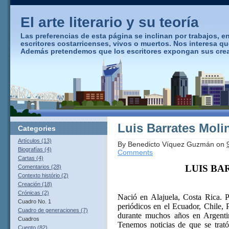
El arte literario y su teoría
Las preferencias de esta página se inclinan por trabajos, ens
escritores costarricenses, vivos o muertos. Nos interesa q
Además pretendemos que los escritores expongan sus creaci
Luis Barrates Moli
Categories
Artículos (13)
By
Benedicto Víquez Guzmán
on
Biografías (4)
Comments
Cartas (4)
LUIS BA
Comentarios (28)
Contexto histório (2)
Creación (18)
Crónicas (2)
Nació en Alajuela, Costa Rica. P
Cuadro No. 1
periódicos en el Ecuador, Chile, 
Cuadro de generaciones (7)
durante muchos años en Argentin
Cuadros
Tenemos noticias de que se trató 
Cuento (82)