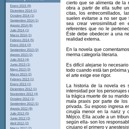
cierto que se alimenta de la 
Enero 2015 (8)
obra a partir de ella sufre u
Diciembre 2014 (1)
citas, los entrecomillados, l
Octubre 2014 (1)
suelen evitarse a no ser que 
Septiembre 2014 (1)
sea crear verosimilitud en
Agosto 2014 (6)
referentes que no le pertenec
Julio 2014 (1)
Éste debe obedecer a una nec
Marzo 2014 (1)
realidad externa.
Febrero 2014 (5)
Enero 2014 (2)
En la novela que comentamos s
Septiembre 2013 (2)
merma categoría literaria.
Agosto 2013 (2)
Julio 2013 (4)
Es difícil alejarse lo necesari
Junio 2013 (1)
todo cuando está tan próxima y
Mayo 2013 (3)
Marzo 2013 (2)
el arte exige ese rigor.
Febrero 2013 (1)
Enero 2013 (1)
La historia de la novela es
Diciembre 2012 (1)
intensidad por los personajes
Noviembre 2012 (4)
la trágica muerte de su marid
Octubre 2012 (1)
mala praxis por parte de los
Septiembre 2012 (1)
privada. Su esposo ingresa en
Agosto 2012 (8)
cirugía menor en la nariz y 
Julio 2012 (5)
Méjico. Ella acude a un tribu
Junio 2012 (2)
según ella- son los responsable
Abril 2012 (2)
cirujano el primero y anestesis
Marzo 2012 (2)