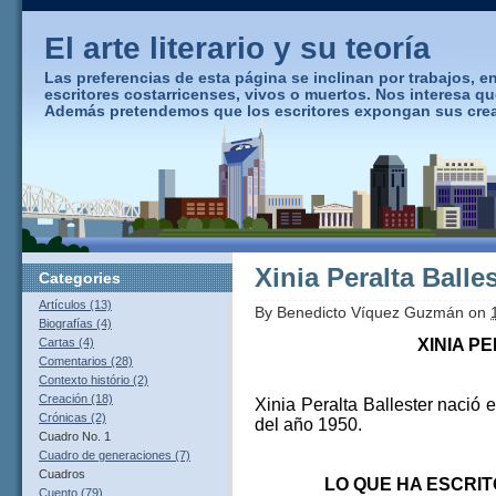
El arte literario y su teoría
Las preferencias de esta página se inclinan por trabajos, ens
escritores costarricenses, vivos o muertos. Nos interesa q
Además pretendemos que los escritores expongan sus creaci
Xinia Peralta Balle
Categories
Artículos (13)
By
Benedicto Víquez Guzmán
on
Biografías (4)
XINIA P
Cartas (4)
Comentarios (28)
Contexto histório (2)
Creación (18)
Xinia Peralta Ballester nació
Crónicas (2)
del año 1950.
Cuadro No. 1
Cuadro de generaciones (7)
Cuadros
LO QUE HA ESCRIT
Cuento (79)