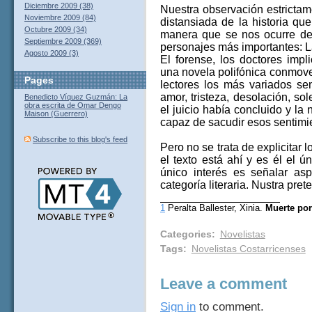
Diciembre 2009 (38)
Nuestra observación estrictam
Noviembre 2009 (84)
distansiada de la historia qu
Octubre 2009 (34)
manera que se nos ocurre de
Septiembre 2009 (369)
personajes más importantes: La
Agosto 2009 (3)
El forense, los doctores impl
una novela polifónica conmov
Pages
lectores los más variados sen
amor, tristeza, desolación, so
Benedicto Víquez Guzmán: La
obra escrita de Omar Dengo
el juicio había concluido y la 
Maison (Guerrero)
capaz de sacudir esos sentimi
Subscribe to this blog's feed
Pero no se trata de explicitar l
el texto está ahí y es él el 
único interés es señalar as
categoría literaria. Nustra pre
1
Peralta Ballester, Xinia.
Muerte por
Categories
:
Novelistas
Tags
:
Novelistas Costarricenses
Leave a comment
Sign in
to comment.