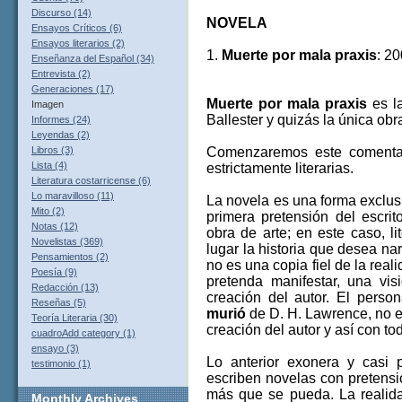
Discurso (14)
NOVELA
Ensayos Críticos (6)
Ensayos literarios (2)
1.
Muerte por mala praxis
: 2
Enseñanza del Español (34)
Entrevista (2)
Generaciones (17)
Muerte por mala praxis
es la
Imagen
Ballester y quizás la única obr
Informes (24)
Leyendas (2)
Comenzaremos este comentar
Libros (3)
Lista (4)
estrictamente literarias.
Literatura costarricense (6)
Lo maravilloso (11)
La novela es una forma exclusi
Mito (2)
primera pretensión del escri
Notas (12)
obra de arte; en este caso, l
Novelistas (369)
lugar la historia que desea narra
Pensamientos (2)
no es una copia fiel de la real
Poesía (9)
pretenda manifestar, una vis
Redacción (13)
creación del autor. El pers
Reseñas (5)
murió
de D. H. Lawrence, no e
Teoría Literaria (30)
creación del autor y así con to
cuadroAdd category (1)
ensayo (3)
Lo anterior exonera y casi 
testimonio (1)
escriben novelas con pretension
más que se pueda. La realida
Monthly
Archives