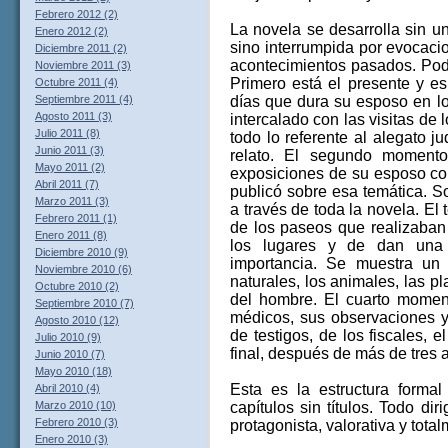
Febrero 2012 (2)
La novela se desarrolla sin u
Enero 2012 (2)
sino interrumpida por evocaci
Diciembre 2011 (2)
acontecimientos pasados. Pod
Noviembre 2011 (3)
Primero está el presente y es
Octubre 2011 (4)
días que dura su esposo en lo
Septiembre 2011 (4)
Agosto 2011 (3)
intercalado con las visitas de l
Julio 2011 (8)
todo lo referente al alegato j
Junio 2011 (3)
relato. El segundo momento
Mayo 2011 (2)
exposiciones de su esposo com
Abril 2011 (7)
publicó sobre esa temática. S
Marzo 2011 (3)
a través de toda la novela. El
Febrero 2011 (1)
de los paseos que realizaban a
Enero 2011 (8)
los lugares y de dan una s
Diciembre 2010 (9)
importancia. Se muestra un 
Noviembre 2010 (6)
naturales, los animales, las pl
Octubre 2010 (2)
del hombre. El cuarto moment
Septiembre 2010 (7)
médicos, sus observaciones y 
Agosto 2010 (12)
de testigos, de los fiscales, e
Julio 2010 (9)
final, después de más de tres 
Junio 2010 (7)
Mayo 2010 (18)
Esta es la estructura forma
Abril 2010 (4)
capítulos sin títulos. Todo dir
Marzo 2010 (10)
Febrero 2010 (3)
protagonista, valorativa y tota
Enero 2010 (3)