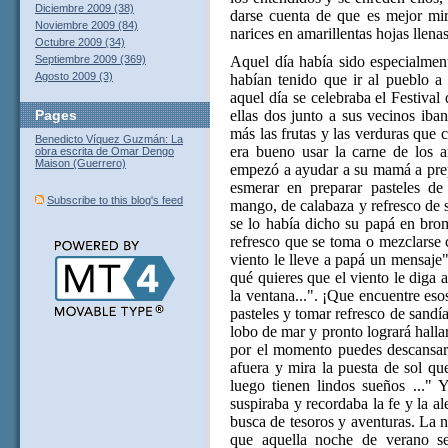
Diciembre 2009 (38)
darse cuenta de que es mejor mir
Noviembre 2009 (84)
narices en amarillentas hojas llena
Octubre 2009 (34)
Aquel día había sido especialmen
Septiembre 2009 (369)
Agosto 2009 (3)
habían tenido que ir al pueblo a
aquel día se celebraba el Festival
ellas dos junto a sus vecinos iba
Pages
más las frutas y las verduras que
Benedicto Víquez Guzmán: La
era bueno usar la carne de los an
obra escrita de Omar Dengo
Maison (Guerrero)
empezó a ayudar a su mamá a prepa
esmerar en preparar pasteles de 
Subscribe to this blog's feed
mango, de calabaza y refresco de 
se lo había dicho su papá en brom
refresco que se toma o mezclarse 
viento le lleve a papá un mensaje
qué quieres que el viento le diga 
la ventana...". ¡Que encuentre es
pasteles y tomar refresco de sandí
lobo de mar y pronto logrará hallar
por el momento puedes descansar
afuera y mira la puesta de sol qu
luego tienen lindos sueños ..." Y
suspiraba y recordaba la fe y la a
busca de tesoros y aventuras. La 
que aquella noche de verano se 