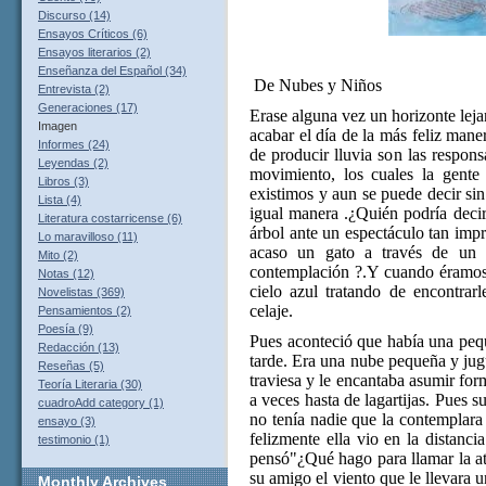
Discurso (14)
Ensayos Críticos (6)
Ensayos literarios (2)
Enseñanza del Español (34)
De Nubes y Niños
Entrevista (2)
Generaciones (17)
Erase alguna vez un horizonte leja
Imagen
acabar el día de la más feliz man
Informes (24)
de producir lluvia son las respon
Leyendas (2)
movimiento, los cuales la gent
Libros (3)
existimos y aun se puede decir sin 
Lista (4)
igual manera .¿Quién podría deci
Literatura costarricense (6)
árbol ante un espectáculo tan imp
Lo maravilloso (11)
acaso un gato a través de un 
Mito (2)
contemplación ?.Y cuando éramos 
Notas (12)
cielo azul tratando de encontra
Novelistas (369)
celaje.
Pensamientos (2)
Poesía (9)
Pues aconteció que había una peq
Redacción (13)
tarde. Era una nube pequeña y jug
Reseñas (5)
traviesa y le encantaba asumir for
Teoría Literaria (30)
a veces hasta de lagartijas. Pues s
cuadroAdd category (1)
no tenía nadie que la contemplara
ensayo (3)
felizmente ella vio en la distanc
testimonio (1)
pensó"¿Qué hago para llamar la at
su amigo el viento que le llevara 
Monthly
Archives