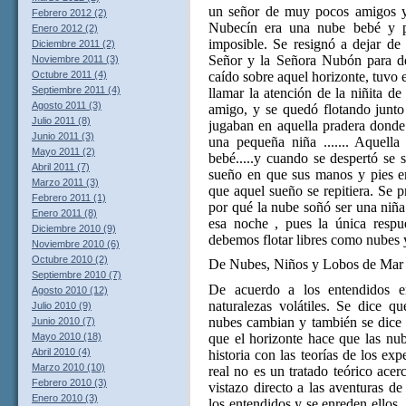
un señor de muy pocos amigos y
Febrero 2012 (2)
Nubecín era una nube bebé y par
Enero 2012 (2)
imposible. Se resignó a dejar de
Diciembre 2011 (2)
Señor y la Señora Nubón para de
Noviembre 2011 (3)
caído sobre aquel horizonte, tuvo el
Octubre 2011 (4)
Septiembre 2011 (4)
llamar la atención de la niñita de
Agosto 2011 (3)
amigo, y se quedó flotando junto
Julio 2011 (8)
jugaban en aquella pradera donde 
Junio 2011 (3)
una pequeña niña ....... Aquell
Mayo 2011 (2)
bebé.....y cuando se despertó se 
Abril 2011 (7)
sueño en que sus manos y pies e
Marzo 2011 (3)
que aquel sueño se repitiera. Se 
Febrero 2011 (1)
por qué la nube soñó ser una niña
Enero 2011 (8)
esa noche , pues la única respu
Diciembre 2010 (9)
debemos flotar libres como nubes 
Noviembre 2010 (6)
Octubre 2010 (2)
De Nubes, Niños y Lobos de Mar
Septiembre 2010 (7)
De acuerdo a los entendidos 
Agosto 2010 (12)
naturalezas volátiles. Se dice q
Julio 2010 (9)
nubes cambian y también se dice 
Junio 2010 (7)
Mayo 2010 (18)
que el horizonte hace que las n
Abril 2010 (4)
historia con las teorías de los ex
Marzo 2010 (10)
real no es un tratado teórico acer
Febrero 2010 (3)
vistazo directo a las aventuras d
Enero 2010 (3)
los entendidos y se enreden ellos, 