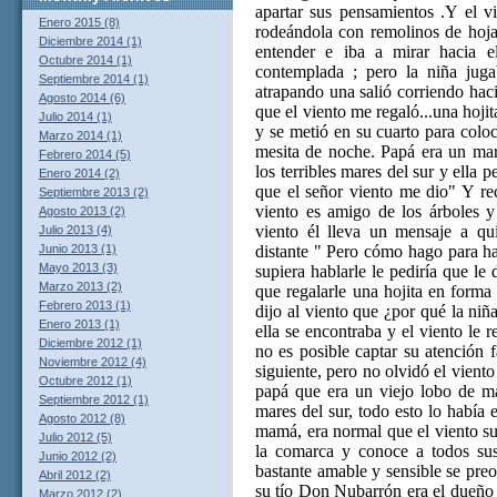
apartar sus pensamientos .Y el v
Enero 2015 (8)
rodeándola con remolinos de hojas
Diciembre 2014 (1)
entender e iba a mirar hacia e
Octubre 2014 (1)
contemplada ; pero la niña juga
Septiembre 2014 (1)
atrapando una salió corriendo hac
Agosto 2014 (6)
que el viento me regaló...una hoji
Julio 2014 (1)
y se metió en su cuarto para coloc
Marzo 2014 (1)
mesita de noche. Papá era un mar
Febrero 2014 (5)
los terribles mares del sur y ella 
Enero 2014 (2)
que el señor viento me dio" Y r
Septiembre 2013 (2)
viento es amigo de los árboles 
Agosto 2013 (2)
viento él lleva un mensaje a q
Julio 2013 (4)
distante " Pero cómo hago para habl
Junio 2013 (1)
Mayo 2013 (3)
supiera hablarle le pediría que le
Marzo 2013 (2)
que regalarle una hojita en forma 
Febrero 2013 (1)
dijo al viento que ¿por qué la niñ
Enero 2013 (1)
ella se encontraba y el viento le
Diciembre 2012 (1)
no es posible captar su atención 
Noviembre 2012 (4)
siguiente, pero no olvidó el viento
Octubre 2012 (1)
papá que era un viejo lobo de m
Septiembre 2012 (1)
mares del sur, todo esto lo había 
Agosto 2012 (8)
mamá, era normal que el viento sup
Julio 2012 (5)
la comarca y conoce a todos sus
Junio 2012 (2)
bastante amable y sensible se pre
Abril 2012 (2)
su tío Don Nubarrón era el dueño 
Marzo 2012 (2)