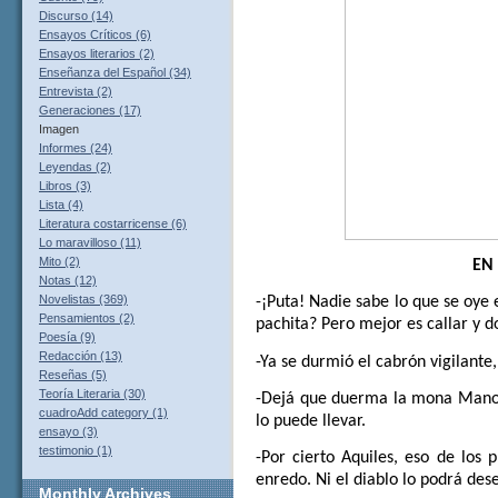
Discurso (14)
Ensayos Críticos (6)
Ensayos literarios (2)
Enseñanza del Español (34)
Entrevista (2)
Generaciones (17)
Imagen
Informes (24)
Leyendas (2)
Libros (3)
Lista (4)
Literatura costarricense (6)
Lo maravilloso (11)
Mito (2)
EN
Notas (12)
Novelistas (369)
-¡Puta! Nadie sabe lo que se oye 
Pensamientos (2)
pachita? Pero mejor es callar y 
Poesía (9)
Redacción (13)
-Ya se durmió el cabrón vigilante
Reseñas (5)
Teoría Literaria (30)
-Dejá que duerma la mona Manolo
cuadroAdd category (1)
lo puede llevar.
ensayo (3)
testimonio (1)
-Por cierto Aquiles, eso de los
enredo. Ni el diablo lo podrá des
Monthly
Archives