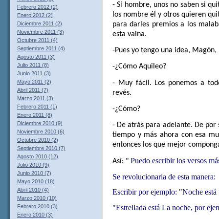
- Sí hombre, unos no saben si qui
Febrero 2012 (2)
los nombre él y otros quieren qui
Enero 2012 (2)
para darles premios a los malaba
Diciembre 2011 (2)
Noviembre 2011 (3)
esta vaina.
Octubre 2011 (4)
Septiembre 2011 (4)
-Pues yo tengo una idea, Magón, 
Agosto 2011 (3)
Julio 2011 (8)
-¿Cómo Aquileo?
Junio 2011 (3)
Mayo 2011 (2)
- Muy fácil. Los ponemos a todo
Abril 2011 (7)
revés.
Marzo 2011 (3)
Febrero 2011 (1)
-¿Cómo?
Enero 2011 (8)
Diciembre 2010 (9)
- De atrás para adelante. De por
Noviembre 2010 (6)
tiempo y más ahora con esa muje
Octubre 2010 (2)
entonces los que mejor componga
Septiembre 2010 (7)
Agosto 2010 (12)
Puedo escribir los versos má
Así: "
Julio 2010 (9)
Junio 2010 (7)
Se revolucionaria de esta manera:
Mayo 2010 (18)
Abril 2010 (4)
Escribir por ejemplo: "Noche está t
Marzo 2010 (10)
"Estrellada está La noche, por eje
Febrero 2010 (3)
Enero 2010 (3)