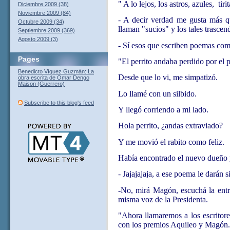
" A lo lejos, los astros, azules,
tiri
Diciembre 2009 (38)
Noviembre 2009 (84)
- A decir verdad me gusta más q
Octubre 2009 (34)
llaman "sucios" y los tales trascend
Septiembre 2009 (369)
Agosto 2009 (3)
- Sí esos que escriben poemas com
Pages
"El perrito andaba perdido por el 
Benedicto Víquez Guzmán: La
Desde que lo vi, me simpatizó.
obra escrita de Omar Dengo
Maison (Guerrero)
Lo llamé con un silbido.
Subscribe to this blog's feed
Y llegó corriendo a mi lado.
Hola perrito, ¿andas extraviado?
Y me movió el rabito como feliz.
Había encontrado el nuevo dueño 
- Jajajajaja, a ese poema le darán s
-No, mirá Magón, escuchá la entr
misma voz de la Presidenta.
"Ahora llamaremos a los escritore
con los premios Aquileo y Magó