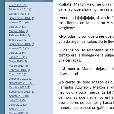
-Cállate, Magón y no me digás 
Enero 2015 (8)
calle, aunque ahora no me vean.
Diciembre 2014 (1)
Octubre 2014 (1)
-Aquí leo jajajajjajaja, si vos lo
Septiembre 2014 (1)
Agosto 2014 (6)
tus clientes en la pulpería y s
Julio 2014 (1)
vergüenza.
Marzo 2014 (1)
Febrero 2014 (5)
-¡No jodás ¡ y con qué crees que 
Enero 2014 (2)
y hasta algún pantaloncillo te lle
Septiembre 2013 (2)
Agosto 2013 (2)
-¿Vos? Si no
te alcanzaba ni p
Julio 2013 (4)
testigo era la bodega de la pulpe
Junio 2013 (1)
y la cerrabas.
Mayo 2013 (3)
Marzo 2013 (2)
- Ni muerto, Manuel dejás de s
Febrero 2013 (1)
clises de sol!
Enero 2013 (1)
Diciembre 2012 (1)
-Lo cierto de todo Magón es q
Noviembre 2012 (4)
llamados Aquileo y Magón si que
Octubre 2012 (1)
Septiembre 2012 (1)
hechos una pura mierda. La tal 
Agosto 2012 (8)
de normas que nadie los entie
Julio 2012 (5)
escribidores de cuentos y hasta l
Junio 2012 (2)
manera que parece un gallinero
Abril 2012 (2)
Marzo 2012 (2)